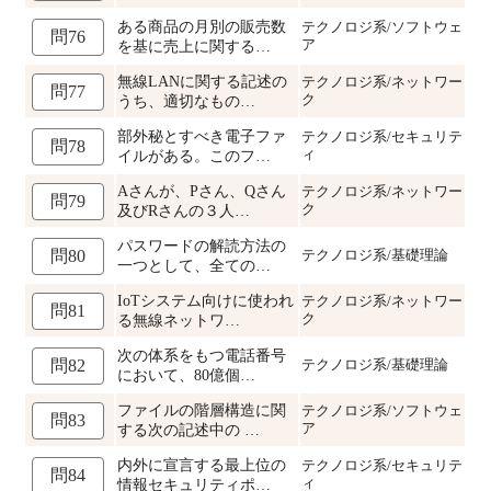
ある商品の月別の販売数
テクノロジ系/ソフトウェ
問76
ア
を基に売上に関する…
無線LANに関する記述の
テクノロジ系/ネットワー
問77
ク
うち、適切なもの…
部外秘とすべき電子ファ
テクノロジ系/セキュリテ
問78
ィ
イルがある。このフ…
Aさんが、Pさん、Qさん
テクノロジ系/ネットワー
問79
ク
及びRさんの３人…
パスワードの解読方法の
テクノロジ系/基礎理論
問80
一つとして、全ての…
IoTシステム向けに使われ
テクノロジ系/ネットワー
問81
ク
る無線ネットワ…
次の体系をもつ電話番号
テクノロジ系/基礎理論
問82
において、80億個…
ファイルの階層構造に関
テクノロジ系/ソフトウェ
問83
ア
する次の記述中の …
内外に宣言する最上位の
テクノロジ系/セキュリテ
問84
ィ
情報セキュリティポ…