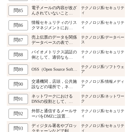
電子メールの内容が改ざ
テクノロジ系/セキュリテ
問85
ィ
んされていないこと…
情報セキュリティのリス
テクノロジ系/セキュリテ
問86
ィ
クマネジメントにお…
売上伝票のデータを関係
テクノロジ系/データベー
問87
ス
データベースの表で…
バイオメトリクス認証の
テクノロジ系/セキュリテ
問88
ィ
例として、適切なも…
テクノロジ系/ソフトウェ
OSS（Open Source Soft…
問89
ア
交通機関，店頭，公共施
テクノロジ系/情報メディ
問90
ア
設などの場所で，ネ…
ネットワークにおける
テクノロジ系/ネットワー
問91
ク
DNSの役割として、…
外部と通信するメールサ
テクノロジ系/セキュリテ
問92
ィ
ーバをDMZに設置…
ディジタル署名やブロッ
テクノロジ系/セキュリテ
問93
ィ
クチェーンなどで利…