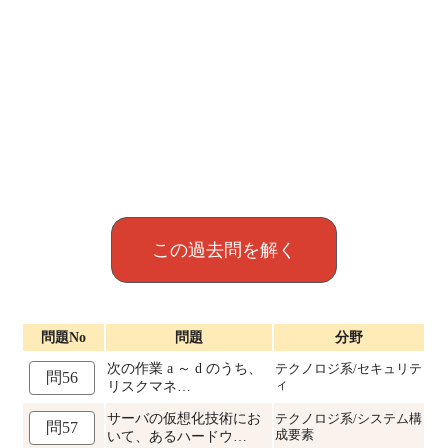
この過去問を解く
問題No
問題
分野
次の作業 a ～ d のうち、
テクノロジ系/セキュリテ
問56
ィ
リスクマネ…
サーバの仮想化技術にお
テクノロジ系/システム構
問57
成要素
いて、あるハードウ…