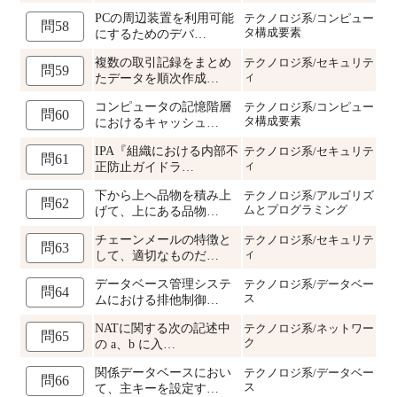
PCの周辺装置を利用可能
テクノロジ系/コンピュー
問58
タ構成要素
にするためのデバ…
複数の取引記録をまとめ
テクノロジ系/セキュリテ
問59
ィ
たデータを順次作成…
コンピュータの記憶階層
テクノロジ系/コンピュー
問60
タ構成要素
におけるキャッシュ…
IPA『組織における内部不
テクノロジ系/セキュリテ
問61
ィ
正防止ガイドラ…
下から上へ品物を積み上
テクノロジ系/アルゴリズ
問62
ムとプログラミング
げて、上にある品物…
チェーンメールの特徴と
テクノロジ系/セキュリテ
問63
ィ
して、適切なものだ…
データベース管理システ
テクノロジ系/データベー
問64
ス
ムにおける排他制御…
NATに関する次の記述中
テクノロジ系/ネットワー
問65
ク
の a、b に入…
関係データベースにおい
テクノロジ系/データベー
問66
ス
て、主キーを設定す…