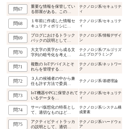
重要な情報を保管してい
テクノロジ系/セキュリテ
問67
ィ
る部屋がある。この…
１年前に作成した情報セ
テクノロジ系/セキュリテ
問68
ィ
キュリティポリシに…
ブログにおけるトラック
テクノロジ系/情報デザイ
問69
ン
バックの説明として…
大文字の英字から成る文
テクノロジ系/アルゴリズ
問70
ムとプログラミング
字列の暗号化を考え…
複数の IoTデバイスとそ
テクノロジ系/ネットワー
問71
ク
れらを管理する…
３人の候補者の中から兼
テクノロジ系/基礎理論
問72
任も許す方法で委員…
IoT機器やPCに保管されて
テクノロジ系/セキュリテ
問73
ィ
いるデータを…
サーバ仮想化の特長とし
テクノロジ系/システム構
問74
成要素
て、適切なものはど…
アクティビティトラッカ
テクノロジ系/ハードウェ
問75
ア
の説明として、適切…