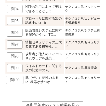
NTPの利用によって実現
テクノロジ系/ネットワー
問94
ク
できることとして…
プロセッサに関する次の
テクノロジ系/コンピュー
問95
タ構成要素
記述中の a、b …
販売管理システムに関す
テクノロジ系/システム構
問96
成要素
る記述のうち、TC…
情報セキュリティの三大
テクノロジ系/セキュリテ
問97
ィ
要素である機密性、…
攻撃者が他人のPCにラン
テクノロジ系/セキュリテ
問98
ィ
サムウェアを感染…
ワイルドカードに関する
テクノロジ系/基礎理論
問99
次の記述中の a、…
脆（ぜい）弱性のある
テクノロジ系/セキュリテ
問100
ィ
IoT機器が幾つか…
令和元年度のテスト結果を見る