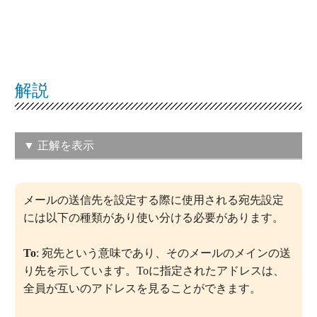
解説
▼ 正解を表示
（ウ）（２）
メールの送信先を設定する際に使用される宛先設定
この問題の正解率：
56.4％（やや高い）
には以下の種類があり使い分ける必要があります。
To
: 宛先という意味であり、そのメールのメインの送
り先を示しています。Toに指定されたアドレスは、
全員が互いのアドレスを見ることができます。