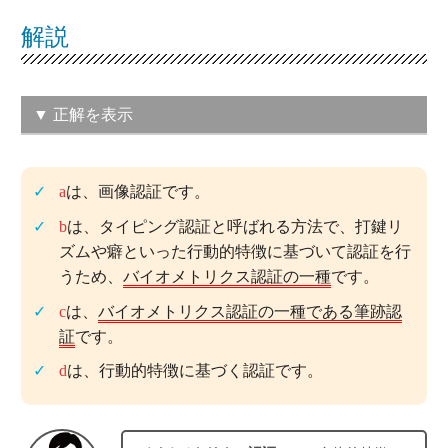
解説
▼ 正解を表示
（ウ）b, c
a
は、画像認証です。
この問題の正解率：
52.1％（やや高い）
b
は、タイピング認証と呼ばれる方法で、打鍵リ
ズムや癖といった行動的特徴に基づいて認証を行
うため、
バイオメトリクス認証の一種
です。
c
は、
バイオメトリクス認証の一種である筆跡認
証
です。
d
は、行動的特徴に基づく認証です。