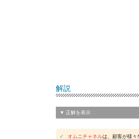
解説
▼ 正解を表示
（イ）フィンテック
オムニチャネル
は、顧客が様々
この問題の正解率：
51.2％（やや高い