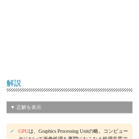
解説
▼ 正解を表示
（ウ）セキュアブート
GPU
は、Graphics Processing Unitの略。コンピュー
この問題の正解率：
44.4％（普通）
タにおいて画像処理を専門におこなう処理装置で