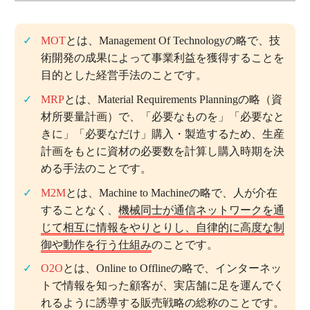
（ウ）M2M
MOT
とは、Management Of Technologyの略で、技
この問題の正解率：
46.6％（普通）
術開発の成果によって事業利益を獲得することを
目的とした経営手法のことです。
MRP
とは、Material Requirements Planningの略（資
材所要量計画）で、「必要なものを」「必要なと
きに」「必要なだけ」購入・製造するため、生産
計画をもとに資材の必要数を計算し購入時期を決
める手法のことです。
M2M
とは、Machine to Machineの略で、人が介在
することなく、
機械同士が通信ネットワークを通
じて相互に情報をやりとりし、自律的に高度な制
御や動作を行う仕組み
のことです。
O2O
とは、Online to Offlineの略で、インターネッ
トで情報を知った顧客が、実店舗に足を運んでく
れるように誘導する販売戦略の総称のことです。