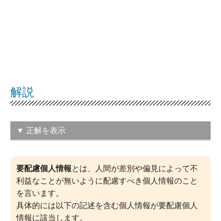
解説
▼ 正解を表示
（エ）信条
要配慮個人情報
とは、人間が差別や偏見によって不
この問題の正解率：
48％（普通）
利益なことが無いように配慮すべき個人情報のこと
を言います。
具体的には以下の記述を含む個人情報が要配慮個人
情報に該当します。