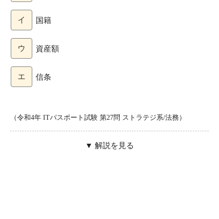
イ
国籍
ウ
資産額
エ
信条
（令和4年 ITパスポート試験 第27問 ストラテジ系/法務）
▼ 解説を見る