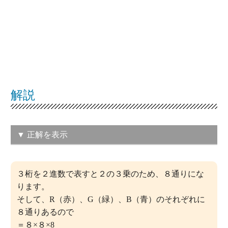
解説
▼ 正解を表示
（エ）512
３桁を２進数で表すと２の３乗のため、８通りにな
この問題の正解率：
35％（やや低い）
ります。
そして、R（赤）、G（緑）、B（青）のそれぞれに
８通りあるので
＝８×８×8