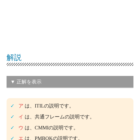
解説
▼ 正解を表示
（ア）ITサービスの提供とサポートに
ア
は、ITILの説明です。
対して、ベストプラクティスを提供
イ
は、共通フレームの説明です。
している。
ウ
は、CMMIの説明です。
この問題の正解率：
41.3％（普通）
エ
は、PMBOKの説明です。