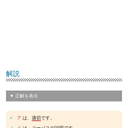
解説
▼ 正解を表示
（ア）企業内の様々なシステムに蓄積
ア
は、
適切
です。
されている定型又は非定型なデータ
イ
は、コーパスの説明です。