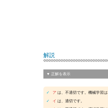
解説
▼ 正解を表示
（イ）果物の写真をコン
ア
は、不適切です。機械学習は
を自動的に抽出すること
イ
は、適切です。
この問題の正解率：
45.7％（普通）