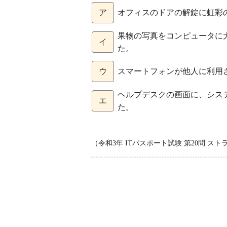
ア
オフィスのドアの解錠に虹彩
果物の写真をコンピュータに
イ
た。
ウ
スマートフォンが他人に利用
ヘルプデスクの画面に、シス
エ
た。
（令和3年 ITパスポート試験 第20問 ス