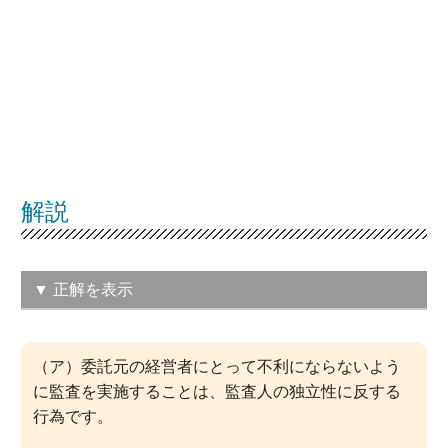
解説
▼ 正解を表示
（エ）十分かつ適切な監査証拠を基に
（ア）委託元の経営者にとって不利にならないよう
判断する。
に監査を実施することは、監査人の独立性に反する
この問題の正解率：
48％（普通）
行為です。