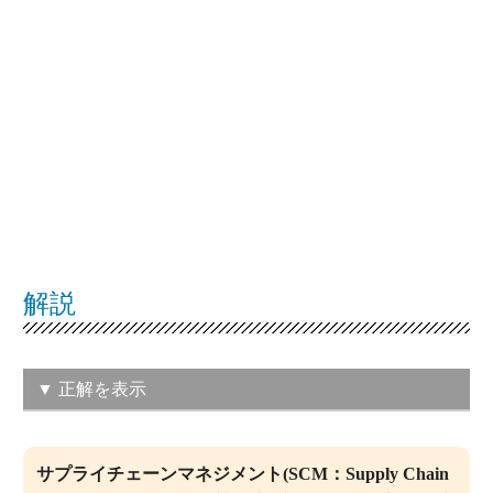
解説
▼ 正解を表示
（イ）調達、生産、流通を経て消費者
サプライチェーンマネジメント(SCM：Supply Chain
に至るまでの一連の業務を、取引先を