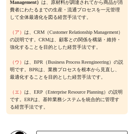
Management）
は、原材料が調達されてから商品が消
含めて全体最適の視点から見直し、納
費者にわたるまでの生産・流通プロセスを一元管理
して全体最適化を図る経営手法です。
期短縮や在庫削減を図る。
（ア）
は、CRM（Customer Relationship Management）
この問題の正解率：
37.6％（やや低い）
の説明です。CRMは、顧客との関係を構築・維持・
強化することを目的とした経営手法です。
（ウ）
は、BPR（Business Process Reengineering）の説
明です。BPRは、業務プロセスを根本から見直し、
最適化することを目的とした経営手法です。
（エ）
は、ERP（Enterprise Resource Planning）の説明
です。ERPは、基幹業務システムを統合的に管理す
る経営手法です。