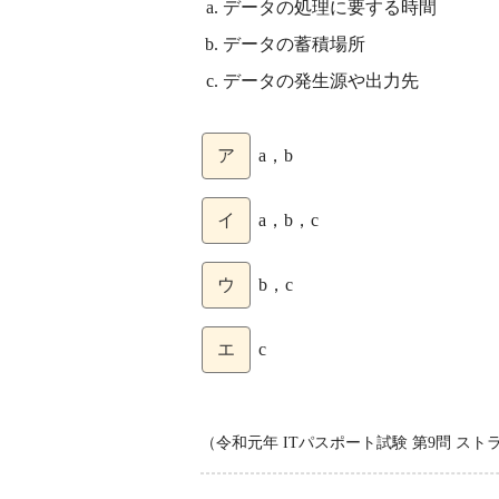
データの処理に要する時間
データの蓄積場所
データの発生源や出力先
ア
a，b
イ
a，b，c
ウ
b，c
エ
c
（令和元年 ITパスポート試験 第9問 ス