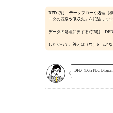
（ウ）b，c
DFD
では、データフローや処理（
この問題の正解率：
32％（やや低い）
ータの源泉や吸収先」を記述します
データの処理に要する時間は、DF
したがって、答えは（ウ）b，cと
DFD
（Data Flow