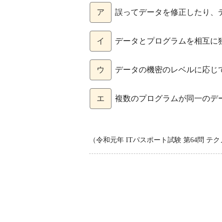
ア
誤ってデータを修正したり、
イ
データとプログラムを相互に
ウ
データの機密のレベルに応じ
エ
複数のプログラムが同一のデ
（令和元年 ITパスポート試験 第64問 テ