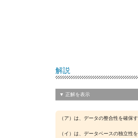
解説
▼ 正解を表示
（エ）複数のプログラム
（ア）は、データの整合性を確保す
じないようにする。
この問題の正解率：
37.7％（やや低い
（イ）は、データベースの独立性を