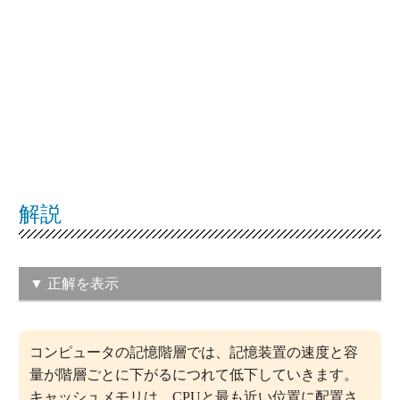
解説
▼ 正解を表示
（ウ）キャッシュメモリ：SRAM
コンピュータの記憶階層では、記憶装置の速度と容
主記憶：DRAM 補助記憶：SSD
量が階層ごとに下がるにつれて低下していきます。
この問題の正解率：
33.6％（やや低い）
キャッシュメモリは、CPUと最も近い位置に配置さ