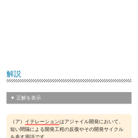
解説
▼ 正解を表示
（ア）イテレーション
（ア）
イテレーション
はアジャイル開発において、
この問題の正解率：
27.6％（やや低い）
短い間隔による開発工程の反復やその開発サイクル
を表す用語です。