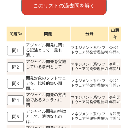
このリストの過去問を解く
出題
問題No
問題
分野
年
アジャイル開発に関す
マネジメント系/ソフ
令和6
る記述として，最も
問1
トウェア開発管理技術
年問40
適…
アジャイル開発を実施
マネジメント系/ソフ
令和3
している事例として、
問2
トウェア開発管理技術
年問51
…
開発対象のソフトウェ
マネジメント系/ソフ
令和2
アを、比較的短い期
問3
トウェア開発管理技術
年問37
間…
アジャイル開発の方法
マネジメント系/ソフ
令和元
論であるスクラムに
問4
トウェア開発管理技術
年問40
関…
アジャイル開発の特徴
マネジメント系/ソフ
令和元
として、適切なもの
問5
トウェア開発管理技術
年問49
は…
アジャイル開発におい